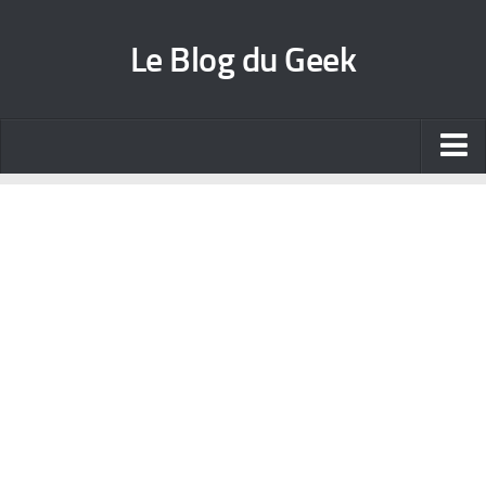
Le Blog du Geek
Blog jeux vidéo
Wallpapers iPhone
Contact