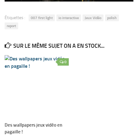
Étiquettes :
007 first light
io interactive
Jeux Vidéo
polish
report
SUR LE MÊME SUJET ON A EN STOCK...
0
Des wallpapers jeux vidéo en
pagaille !