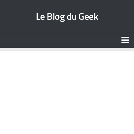
Le Blog du Geek
Blog jeux vidéo
Wallpapers iPhone
Contact