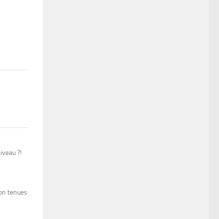
iveau ?!
non tenues