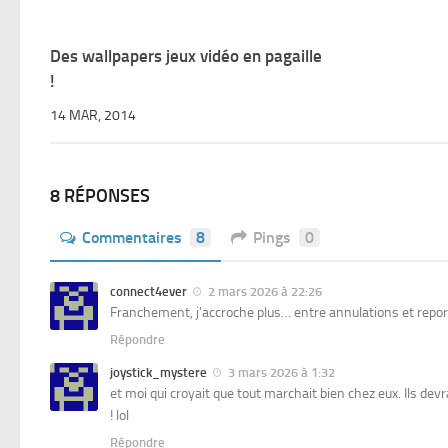
Des wallpapers jeux vidéo en pagaille
!
14 MAR, 2014
8 RÉPONSES
Commentaires
8
Pings
0
connect4ever
2 mars 2026 à 22:26
Franchement, j’accroche plus… entre annulations et reports,
Répondre
joystick_mystere
3 mars 2026 à 1:32
et moi qui croyait que tout marchait bien chez eux. Ils dev
! lol
Répondre