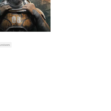
urvivors