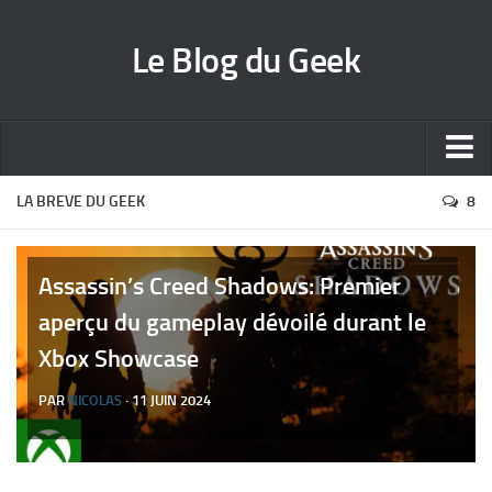
Le Blog du Geek
Blog jeux vidéo
LA BREVE DU GEEK
8
Wallpapers iPhone
Contact
Assassin’s Creed Shadows: Premier
aperçu du gameplay dévoilé durant le
Xbox Showcase
PAR
NICOLAS
· 11 JUIN 2024