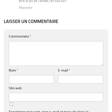
être le jeu de l’année j’en suis sûr !
Répondre
LAISSER UN COMMENTAIRE
Commentaire
*
Nom
*
E-mail
*
Site web
Enregistrer mon nom, mon e-mail et mon site dans le