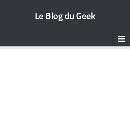
Le Blog du Geek
Blog jeux vidéo
Wallpapers iPhone
Contact