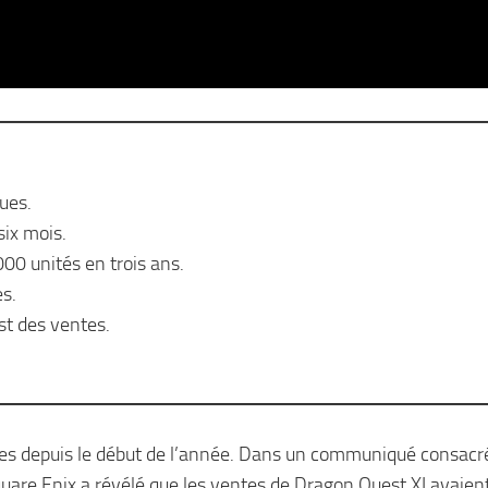
ues.
six mois.
00 unités en trois ans.
s.
st des ventes.
es depuis le début de l’année. Dans un communiqué consacr
quare Enix a révélé que les ventes de Dragon Quest XI avaient