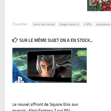
Étiquettes :
boost des ventes
dragon quest xi
J-RPG
promotions
SUR LE MÊME SUJET ON A EN STOCK...
2
Le nouvel affront de Square Enix aux
joueurs : Final Fantasy 7 sur PS4