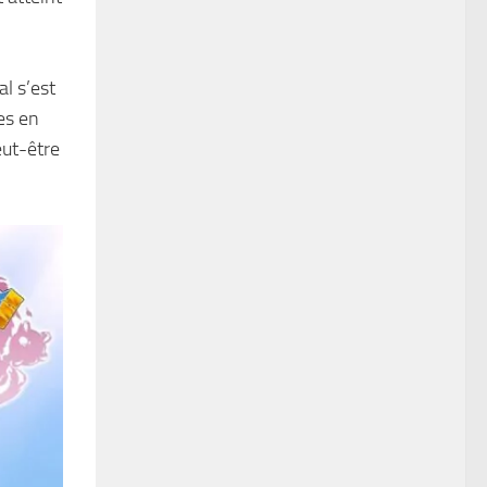
l s’est
es en
eut-être