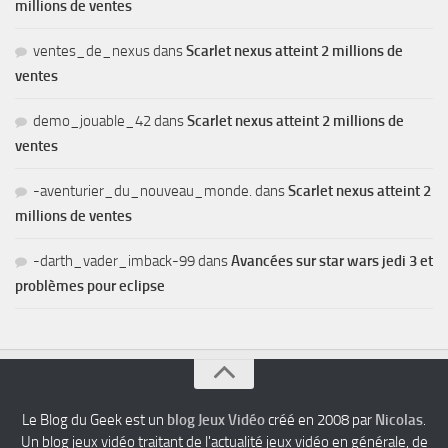
millions de ventes
ventes_de_nexus
dans
Scarlet nexus atteint 2 millions de
ventes
demo_jouable_42
dans
Scarlet nexus atteint 2 millions de
ventes
-aventurier_du_nouveau_monde.
dans
Scarlet nexus atteint 2
millions de ventes
-darth_vader_imback-99
dans
Avancées sur star wars jedi 3 et
problèmes pour eclipse
Le Blog du Geek est un
blog Jeux Vidéo
créé en 2008 par
Nicolas
.
Un blog jeux vidéo traitant de l'actualité jeux vidéo en générale, de