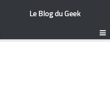
Le Blog du Geek
Blog jeux vidéo
Wallpapers iPhone
Contact