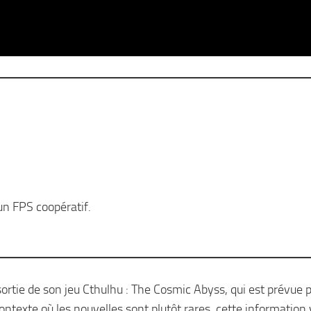
un FPS coopératif.
tie de son jeu Cthulhu : The Cosmic Abyss, qui est prévue p
ntexte où les nouvelles sont plutôt rares, cette information 