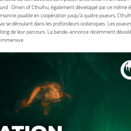
ound : Omen of Cthulhu, également développé par ce même é
ersonne jouable en coopération jusqu’à quatre joueurs, Cthulh
e se déroulant dans les profondeurs océaniques. Les joueur
u long de leur parcours. La bande-annonce récemment dévoil
e immersive