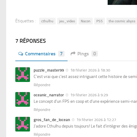
Étiquettes :
cthulhu
jeu_video
Nacon
PS5
the cosmic abyss
7 RÉPONSES
Commentaires
7
Pings
0
puzzle_master99
18 février 2026 à 18:30
C’est vrai que c’est assez intriguant cette histoire de sem
Répondre
oceanic_narrator
19 février 2026 à 9:29
Le concept d’un FPS en coop et d’une expérience semi-narra
Répondre
gros_fan_de_locean
19 février 2026 à 12:27
J’adore Cthulhu depuis toujours! Le fait d’intégrer des é
Répondre