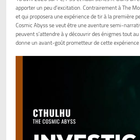
apporter un peu d’excitation. Contrairement à The M
et qui proposera une expérience de tir à la première p
Cosmic Abyss se veut être une aventure semi-narrativ
peuvent s’attendre à y découvrir des énigmes tout a
donne un avant-goût prometteur de cette expérienc