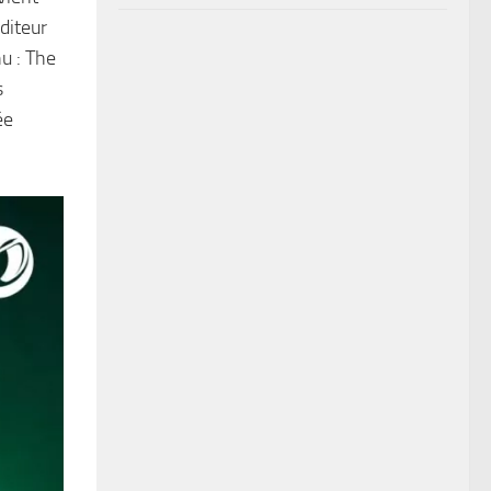
diteur
u : The
s
ée