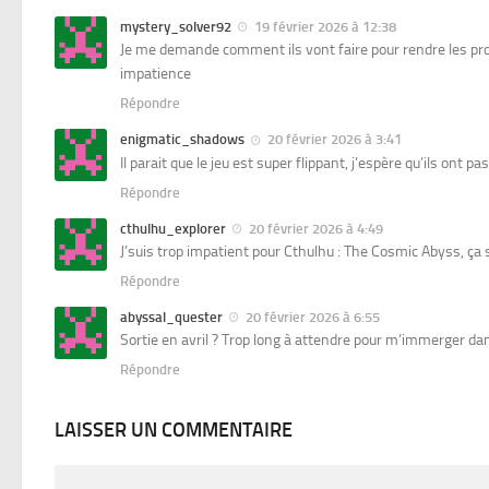
mystery_solver92
19 février 2026 à 12:38
Je me demande comment ils vont faire pour rendre les pr
impatience
Répondre
enigmatic_shadows
20 février 2026 à 3:41
Il parait que le jeu est super flippant, j’espère qu’ils ont pa
Répondre
cthulhu_explorer
20 février 2026 à 4:49
J’suis trop impatient pour Cthulhu : The Cosmic Abyss, ça se
Répondre
abyssal_quester
20 février 2026 à 6:55
Sortie en avril ? Trop long à attendre pour m’immerger dan
Répondre
LAISSER UN COMMENTAIRE