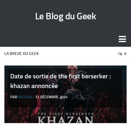
Le Blog du Geek
Blog jeux vidéo
LA BREVE DU GEEK
6
Wallpapers iPhone
Contact
Date de sortie de the first berserker :
khazan annoncée
PAR
NICOLAS
· 12 DÉCEMBRE 2024