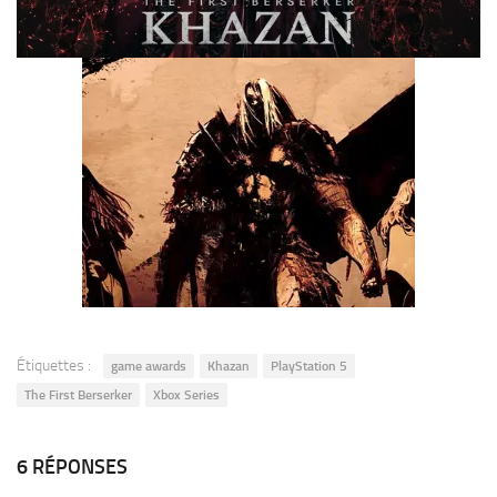
Étiquettes :
game awards
Khazan
PlayStation 5
The First Berserker
Xbox Series
6 RÉPONSES