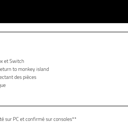
ox et Switch
eturn to monkey island
lectant des pièces
que
até sur PC et confirmé sur consoles**