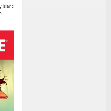
y Island
n