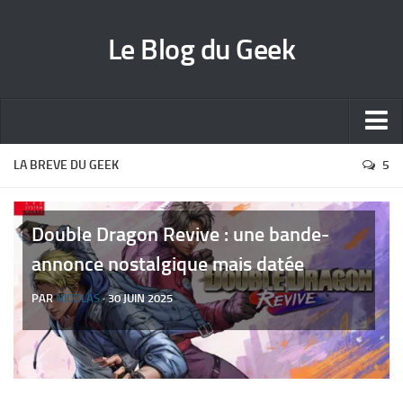
Le Blog du Geek
Blog jeux vidéo
LA BREVE DU GEEK
5
Wallpapers iPhone
Contact
Double Dragon Revive : une bande-
annonce nostalgique mais datée
PAR
NICOLAS
· 30 JUIN 2025