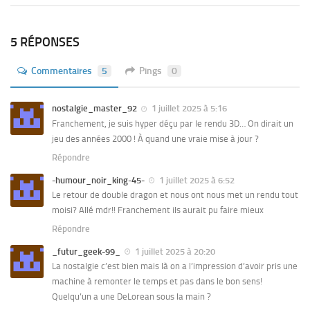
5 RÉPONSES
Commentaires
5
Pings
0
nostalgie_master_92
1 juillet 2025 à 5:16
Franchement, je suis hyper déçu par le rendu 3D… On dirait un
jeu des années 2000 ! À quand une vraie mise à jour ?
Répondre
-humour_noir_king-45-
1 juillet 2025 à 6:52
Le retour de double dragon et nous ont nous met un rendu tout
moisi? Allé mdr!! Franchement ils aurait pu faire mieux
Répondre
_futur_geek-99_
1 juillet 2025 à 20:20
La nostalgie c’est bien mais là on a l’impression d’avoir pris une
machine à remonter le temps et pas dans le bon sens!
Quelqu’un a une DeLorean sous la main ?