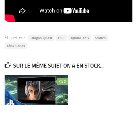
Étiquettes :
Dragon Quest
PS5
square-enix
Switch
Xbox Series
SUR LE MÊME SUJET ON A EN STOCK...
2