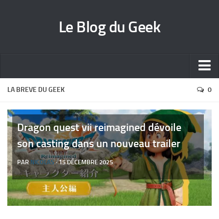
Le Blog du Geek
Blog jeux vidéo
LA BREVE DU GEEK
0
Wallpapers iPhone
Contact
Dragon quest vii reimagined dévoile
son casting dans un nouveau trailer
PAR
NICOLAS
· 15 DÉCEMBRE 2025