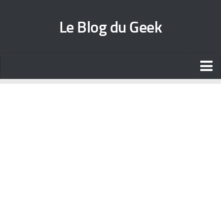
Le Blog du Geek
Blog jeux vidéo
Wallpapers iPhone
Contact