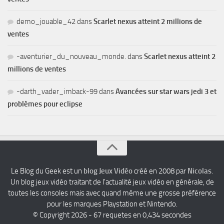
demo_jouable_42
dans
Scarlet nexus atteint 2 millions de
ventes
-aventurier_du_nouveau_monde.
dans
Scarlet nexus atteint 2
millions de ventes
-darth_vader_imback-99
dans
Avancées sur star wars jedi 3 et
problèmes pour eclipse
Le Blog du Geek est un
blog Jeux Vidéo
créé en 2008 par
Nicolas
.
Un blog jeux vidéo traitant de l'actualité jeux vidéo en générale, de
toutes les consoles mais avec quand même une grosse préférence
pour les marques Playstation et Nintendo.
© Copyright 2026 - 67 requetes en 0,434 secondes