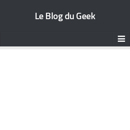
Le Blog du Geek
Blog jeux vidéo
Wallpapers iPhone
Contact