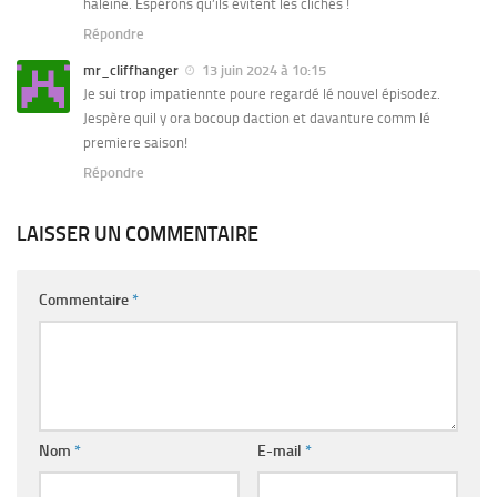
haleine. Espérons qu’ils évitent les clichés !
Répondre
mr_cliffhanger
13 juin 2024 à 10:15
Je sui trop impatiennte poure regardé lé nouvel épisodez.
Jespère quil y ora bocoup daction et davanture comm lé
premiere saison!
Répondre
LAISSER UN COMMENTAIRE
Commentaire
*
Nom
*
E-mail
*