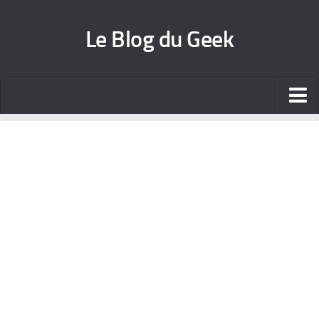
Le Blog du Geek
Blog jeux vidéo
Wallpapers iPhone
Contact