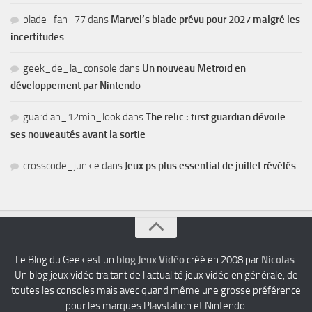
blade_fan_77
dans
Marvel’s blade prévu pour 2027 malgré les
incertitudes
geek_de_la_console
dans
Un nouveau Metroid en
développement par Nintendo
guardian_12min_look
dans
The relic : first guardian dévoile
ses nouveautés avant la sortie
crosscode_junkie
dans
Jeux ps plus essential de juillet révélés
Le Blog du Geek est un
blog Jeux Vidéo
créé en 2008 par
Nicolas
.
Un blog jeux vidéo traitant de l'actualité jeux vidéo en générale, de
toutes les consoles mais avec quand même une grosse préférence
pour les marques Playstation et Nintendo.