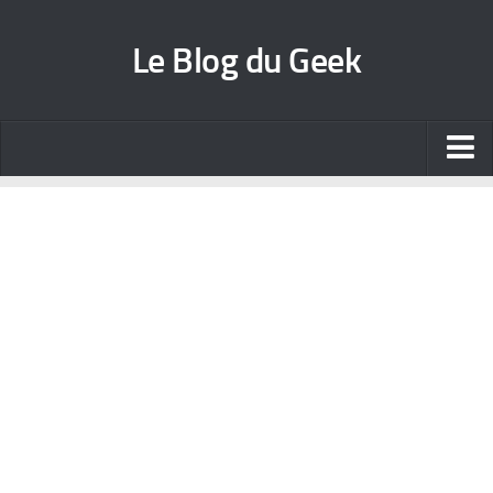
Le Blog du Geek
Blog jeux vidéo
Wallpapers iPhone
Contact