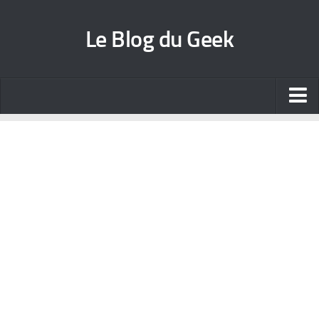
Le Blog du Geek
Blog jeux vidéo
Wallpapers iPhone
Contact