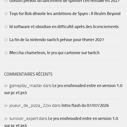
Ubisoft prévoit un lancement de splinter cell remake en 2027
Toys for Bob dévoile les ambitions de Spyro : A Realm Beyond
Id software et obsidian en difficulté après des licenciements
La fin de la nintendo switch prévue pour février 2027
Meccha chameleon, le jeu qui cartonne sur twitch
COMMENTAIRES RÉCENTS
gameplay_master
dans
Le jeu enshrouded entre en version 1.0
sur pc et ps5
joueur_de_pizza_22xx
dans
Infos flash du 07/07/2026
survivor_expert
dans
Le jeu enshrouded entre en version 1.0
sur pc et ps5