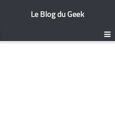
Le Blog du Geek
Blog jeux vidéo
Wallpapers iPhone
Contact