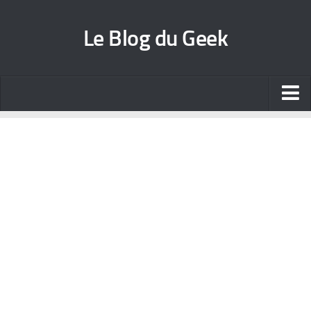
Le Blog du Geek
Blog jeux vidéo
Wallpapers iPhone
Contact