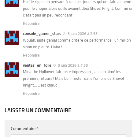
Ha ! Je rigole en pensant à tous les joueurs qui ont fait la queue
pour le choper alors qu’ils avaient déjà Shovel Knight. Comme si
c’était pas un peu redondant
Répondre
console_gamer_stars
3 juin 2026 à 2:55
Wouah, juste génial comme critère de performance : un million
sinon on pleure. Haha !
Répondre
ventes_en_folie
3 juin 2026 à 7:38
Mina the Hollower fait forte impression, j’ai bien aimé les
premiers retours ! Mais bon, rester dans l’ombre de Shovel
Knight… C’est chaud !
Répondre
LAISSER UN COMMENTAIRE
Commentaire
*