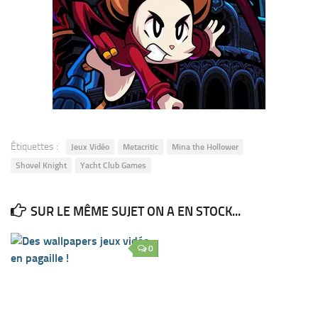
Étiquettes :
Jeux Vidéo
Metacritic
Mina the Hollower
Shovel Knight
Yacht Club Games
SUR LE MÊME SUJET ON A EN STOCK...
0