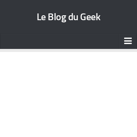
Le Blog du Geek
Blog jeux vidéo
Wallpapers iPhone
Contact