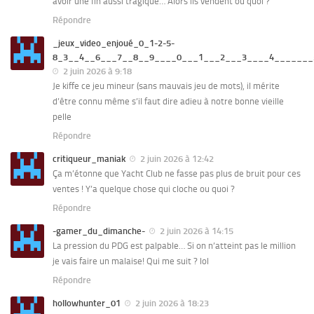
avoir une fin aussi tragique… Alors ils vendent ou quoi ?
Répondre
_jeux_video_enjoué_0_1-2-5-
8_3__4__6___7__8__9____0___1___2___3____4_______5
2 juin 2026 à 9:18
Je kiffe ce jeu mineur (sans mauvais jeu de mots), il mérite
d’être connu même s’il faut dire adieu à notre bonne vieille
pelle
Répondre
critiqueur_maniak
2 juin 2026 à 12:42
Ça m’étonne que Yacht Club ne fasse pas plus de bruit pour ces
ventes ! Y’a quelque chose qui cloche ou quoi ?
Répondre
-gamer_du_dimanche-
2 juin 2026 à 14:15
La pression du PDG est palpable… Si on n’atteint pas le million
je vais faire un malaise! Qui me suit ? lol
Répondre
hollowhunter_01
2 juin 2026 à 18:23