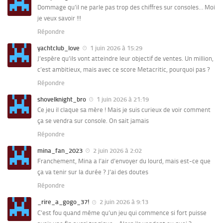
Dommage qu’il ne parle pas trop des chiffres sur consoles… Moi
je veux savoir !!!
Répondre
yachtclub_love
1 juin 2026 à 15:29
J’espère qu’ils vont atteindre leur objectif de ventes. Un million,
c’est ambitieux, mais avec ce score Metacritic, pourquoi pas ?
Répondre
shovelknight_bro
1 juin 2026 à 21:19
Ce jeu il claque sa mère ! Mais je suis curieux de voir comment
ça se vendra sur console. On sait jamais
Répondre
mina_fan_2023
2 juin 2026 à 2:02
Franchement, Mina a l’air d’envoyer du lourd, mais est-ce que
ça va tenir sur la durée ? J’ai des doutes
Répondre
_rire_a_gogo_37!
2 juin 2026 à 9:13
C’est fou quand même qu’un jeu qui commence si fort puisse