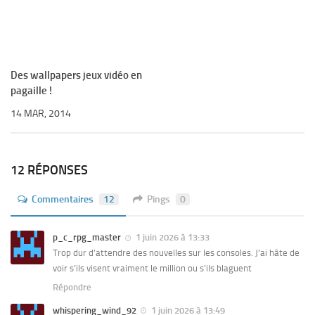
Des wallpapers jeux vidéo en
pagaille !
14 MAR, 2014
12 RÉPONSES
Commentaires
12
Pings
0
p_c_rpg_master
1 juin 2026 à 13:33
Trop dur d’attendre des nouvelles sur les consoles. J’ai hâte de
voir s’ils visent vraiment le million ou s’ils blaguent
Répondre
whispering_wind_92
1 juin 2026 à 13:49