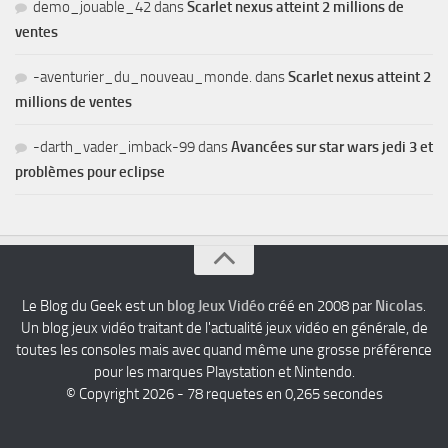
demo_jouable_42
dans
Scarlet nexus atteint 2 millions de
ventes
-aventurier_du_nouveau_monde.
dans
Scarlet nexus atteint 2
millions de ventes
-darth_vader_imback-99
dans
Avancées sur star wars jedi 3 et
problèmes pour eclipse
Le Blog du Geek est un
blog Jeux Vidéo
créé en 2008 par
Nicolas
.
Un blog jeux vidéo traitant de l'actualité jeux vidéo en générale, de
toutes les consoles mais avec quand même une grosse préférence
pour les marques Playstation et Nintendo.
© Copyright 2026 - 78 requetes en 0,265 secondes