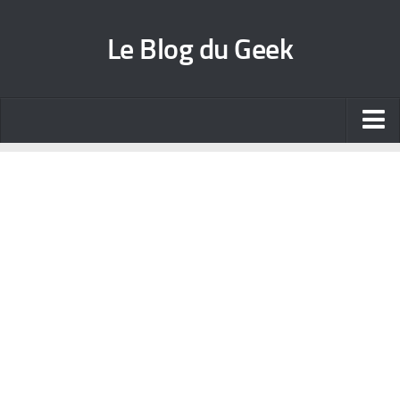
Le Blog du Geek
Blog jeux vidéo
Wallpapers iPhone
Contact