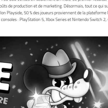
coûts de production et de marketing. Désormais, tout ce qui su
elon Playside, 50 % des joueurs proviennent de la plateforme 
is consoles : PlayStation 5, Xbox Series et Nintendo Switch 2,