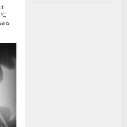
it
PC,
 sans