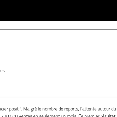
es.
cier positif. Malgré le nombre de reports, l’attente autour du 
isé 730 000 ventes en seulement un mois. Ce premier résultat