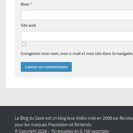
Nom
*
Site web
Enregistrer mon nom, mon e-mail et mon site dans le navigat
Le Blog du Geek est un
blog Jeux Vidéo
créé en 2008 par
Nicola
pour les marques Playstation et Nintendo.
© Copyright 2026 - 70 requetes en 0,156 secondes