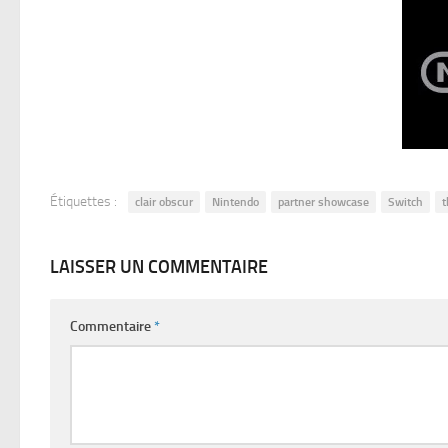
Étiquettes :
clair obscur
Nintendo
partner showcase
Switch
t
LAISSER UN COMMENTAIRE
Commentaire
*