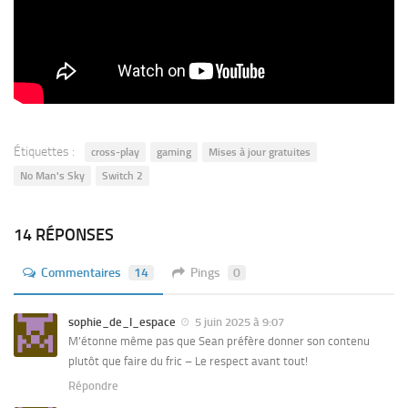
Étiquettes :
cross-play
gaming
Mises à jour gratuites
No Man's Sky
Switch 2
14 RÉPONSES
Commentaires
14
Pings
0
sophie_de_l_espace
5 juin 2025 à 9:07
M’étonne même pas que Sean préfère donner son contenu
plutôt que faire du fric – Le respect avant tout!
Répondre