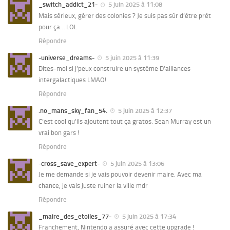
_switch_addict_21-
5 juin 2025 à 11:08
Mais sérieux, gérer des colonies ? Je suis pas sûr d’être prêt
pour ça… LOL
Répondre
-universe_dreams-
5 juin 2025 à 11:39
Dites-moi si j’peux construire un système D’alliances
intergalactiques LMAO!
Répondre
.no_mans_sky_fan_54.
5 juin 2025 à 12:37
C’est cool qu’ils ajoutent tout ça gratos. Sean Murray est un
vrai bon gars !
Répondre
-cross_save_expert-
5 juin 2025 à 13:06
Je me demande si je vais pouvoir devenir maire. Avec ma
chance, je vais juste ruiner la ville mdr
Répondre
_maire_des_etoiles_77-
5 juin 2025 à 17:34
Franchement, Nintendo a assuré avec cette upgrade !