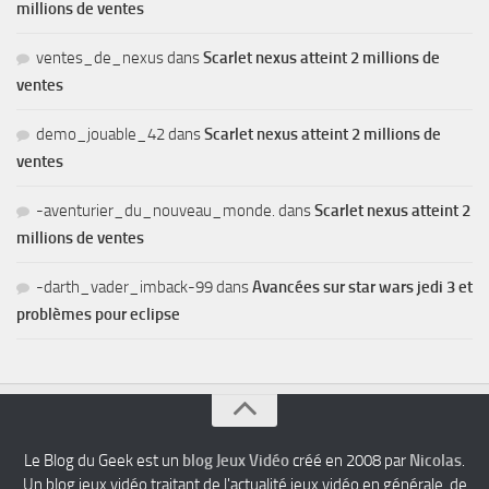
millions de ventes
ventes_de_nexus
dans
Scarlet nexus atteint 2 millions de
ventes
demo_jouable_42
dans
Scarlet nexus atteint 2 millions de
ventes
-aventurier_du_nouveau_monde.
dans
Scarlet nexus atteint 2
millions de ventes
-darth_vader_imback-99
dans
Avancées sur star wars jedi 3 et
problèmes pour eclipse
Le Blog du Geek est un
blog Jeux Vidéo
créé en 2008 par
Nicolas
.
Un blog jeux vidéo traitant de l'actualité jeux vidéo en générale, de