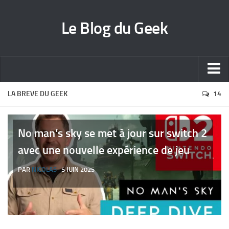
Le Blog du Geek
Blog jeux vidéo
LA BREVE DU GEEK
14
Wallpapers iPhone
Contact
No man’s sky se met à jour sur switch 2
avec une nouvelle expérience de jeu
PAR
NICOLAS
· 5 JUIN 2025