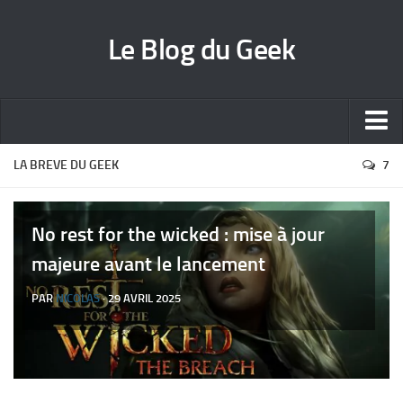
Le Blog du Geek
Blog jeux vidéo
LA BREVE DU GEEK
7
Wallpapers iPhone
Contact
No rest for the wicked : mise à jour
majeure avant le lancement
PAR
NICOLAS
· 29 AVRIL 2025