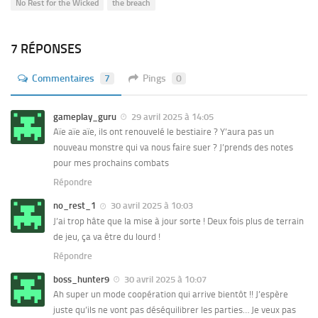
No Rest for the Wicked
the breach
7 RÉPONSES
Commentaires
7
Pings
0
gameplay_guru
29 avril 2025 à 14:05
Aïe aïe aïe, ils ont renouvelé le bestiaire ? Y’aura pas un
nouveau monstre qui va nous faire suer ? J’prends des notes
pour mes prochains combats
Répondre
no_rest_1
30 avril 2025 à 10:03
J’ai trop hâte que la mise à jour sorte ! Deux fois plus de terrain
de jeu, ça va être du lourd !
Répondre
boss_hunter9
30 avril 2025 à 10:07
Ah super un mode coopération qui arrive bientôt !! J’espère
juste qu’ils ne vont pas déséquilibrer les parties… Je veux pas