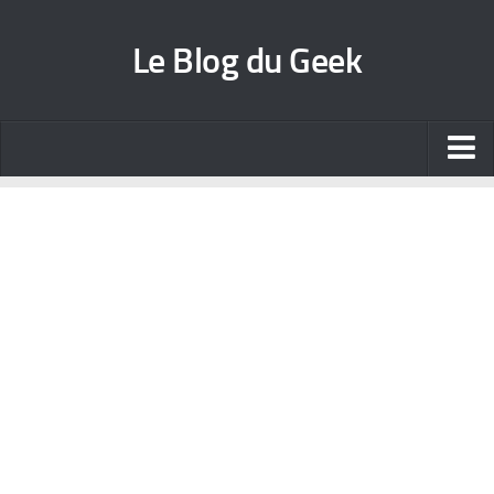
Le Blog du Geek
Blog jeux vidéo
Wallpapers iPhone
Contact