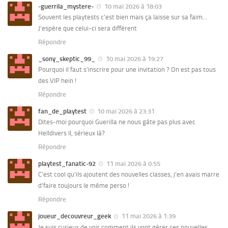
-guerrila_mystere-
10 mai 2026 à 18:03
Souvent les playtests c’est bien mais ça laisse sur sa faim…
J’espère que celui-ci sera différent
Répondre
_sony_skeptic_99_
10 mai 2026 à 19:27
Pourquoi il faut s’inscrire pour une invitation ? On est pas tous
des VIP hein !
Répondre
fan_de_playtest
10 mai 2026 à 23:31
Dites-moi pourquoi Guerilla ne nous gâte pas plus avec
Helldivers II, sérieux là?
Répondre
playtest_fanatic-92
11 mai 2026 à 0:55
C’est cool qu’ils ajoutent des nouvelles classes, j’en avais marre
d’faire toujours le même perso !
Répondre
joueur_decouvreur_geek
11 mai 2026 à 1:39
Je suis curieux de voir comment ils vont gérer ces nouvelles