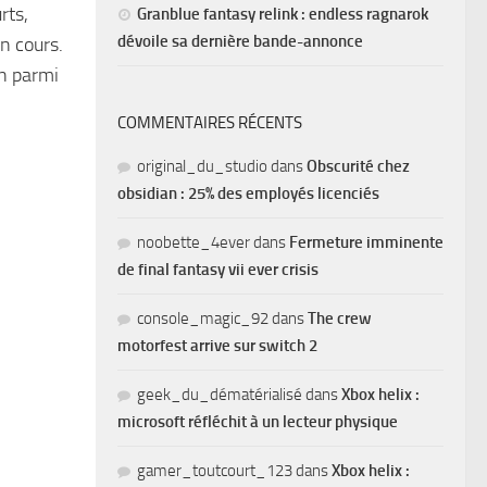
rts,
Granblue fantasy relink : endless ragnarok
dévoile sa dernière bande-annonce
n cours.
an parmi
COMMENTAIRES RÉCENTS
original_du_studio
dans
Obscurité chez
obsidian : 25% des employés licenciés
noobette_4ever
dans
Fermeture imminente
de final fantasy vii ever crisis
console_magic_92
dans
The crew
motorfest arrive sur switch 2
geek_du_dématérialisé
dans
Xbox helix :
microsoft réfléchit à un lecteur physique
gamer_toutcourt_123
dans
Xbox helix :