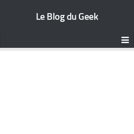
Le Blog du Geek
Blog jeux vidéo
Wallpapers iPhone
Contact