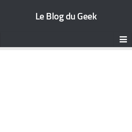
Le Blog du Geek
Blog jeux vidéo
Wallpapers iPhone
Contact