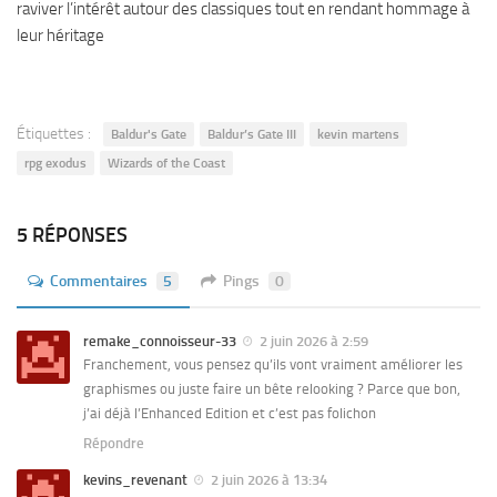
raviver l’intérêt autour des classiques tout en rendant hommage à
leur héritage
Étiquettes :
Baldur's Gate
Baldur’s Gate III
kevin martens
rpg exodus
Wizards of the Coast
5 RÉPONSES
Commentaires
5
Pings
0
remake_connoisseur-33
2 juin 2026 à 2:59
Franchement, vous pensez qu’ils vont vraiment améliorer les
graphismes ou juste faire un bête relooking ? Parce que bon,
j’ai déjà l’Enhanced Edition et c’est pas folichon
Répondre
kevins_revenant
2 juin 2026 à 13:34