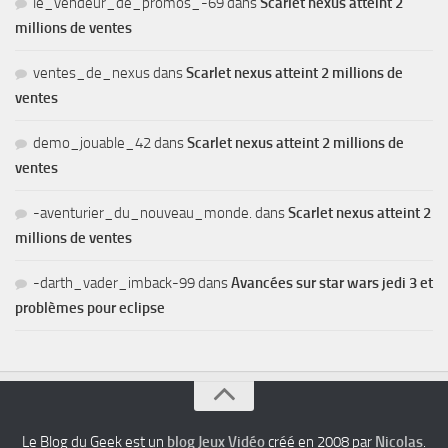
le_vendeur_de_promos_-69
dans
Scarlet nexus atteint 2
millions de ventes
ventes_de_nexus
dans
Scarlet nexus atteint 2 millions de
ventes
demo_jouable_42
dans
Scarlet nexus atteint 2 millions de
ventes
-aventurier_du_nouveau_monde.
dans
Scarlet nexus atteint 2
millions de ventes
-darth_vader_imback-99
dans
Avancées sur star wars jedi 3 et
problèmes pour eclipse
Le Blog du Geek est un
blog Jeux Vidéo
créé en 2008 par
Nicolas
.