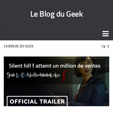
Le Blog du Geek
Blog jeux vidéo
LA BREVE DU GEEK
3
Wallpapers iPhone
Contact
Silent hill f atteint un million de ventes
PAR
NICOLAS
· 29 SEPTEMBRE 2025