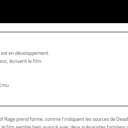
e est en développement.
nic, écrivent le film.
tEmu.
of Rage prend forme, comme l’indiquent les sources de Deadl
, le film semble bien avancé avec deux scénaristes familiers 