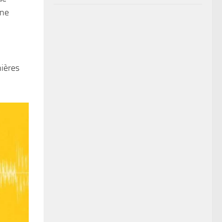
une
nières