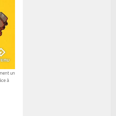
ement un
âce à