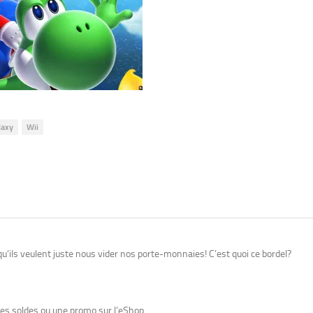
laxy
Wii
u’ils veulent juste nous vider nos porte-monnaies! C’est quoi ce bordel?
 les soldes ou une promo sur l’eShop