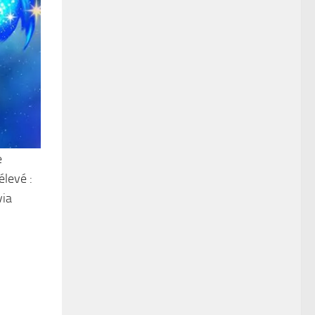
e
élevé :
via