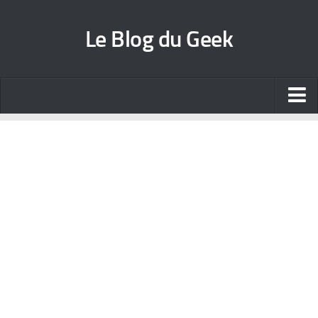
Le Blog du Geek
Blog jeux vidéo
Wallpapers iPhone
Contact