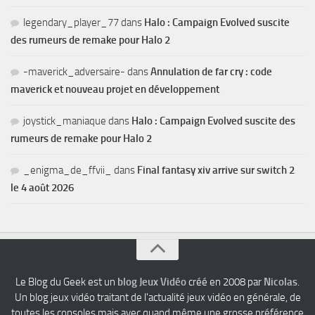
legendary_player_77
dans
Halo : Campaign Evolved suscite
des rumeurs de remake pour Halo 2
-maverick_adversaire-
dans
Annulation de far cry : code
maverick et nouveau projet en développement
joystick_maniaque
dans
Halo : Campaign Evolved suscite des
rumeurs de remake pour Halo 2
_enigma_de_ffvii_
dans
Final fantasy xiv arrive sur switch 2
le 4 août 2026
Le Blog du Geek est un
blog Jeux Vidéo
créé en 2008 par
Nicolas
.
Un blog jeux vidéo traitant de l'actualité jeux vidéo en générale, de
toutes les consoles mais avec quand même une grosse préférence