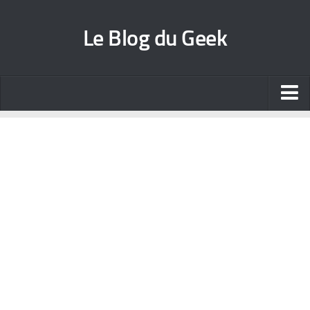
Le Blog du Geek
Blog jeux vidéo
Wallpapers iPhone
Contact