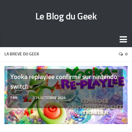
Le Blog du Geek
Blog jeux vidéo
LA BREVE DU GEEK
0
Wallpapers iPhone
Contact
Yooka replaylee confirmé sur nintendo
switch
PAR
NICOLAS
· 24 OCTOBRE 2024