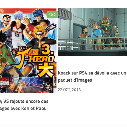
0
Knack sur PS4 se dévoile avec un
paquet d’images
22 OCT, 2013
ry VS rajoute encore des
ages avec Ken et Raoul