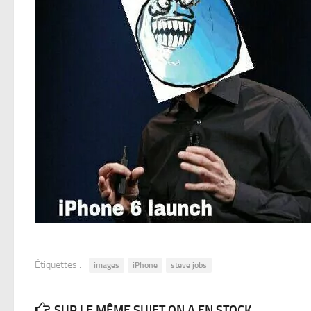
Étiquettes :
images
iPhone
steve jobs
SUR LE MÊME SUJET ON A EN STOCK...