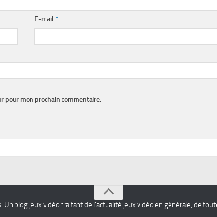
E-mail
*
eur pour mon prochain commentaire.
s
. Un blog jeux vidéo traitant de l'actualité jeux vidéo en générale, de