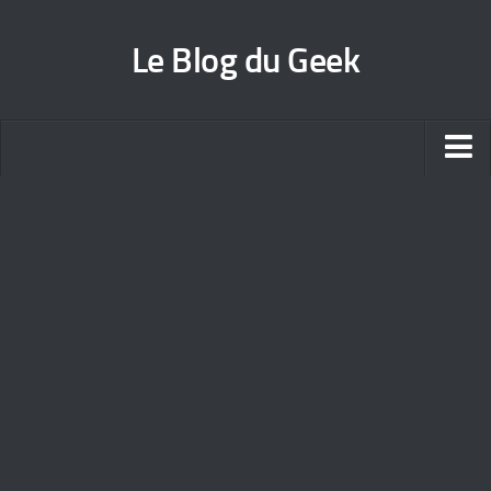
Le Blog du Geek
Blog jeux vidéo
Wallpapers iPhone
Contact