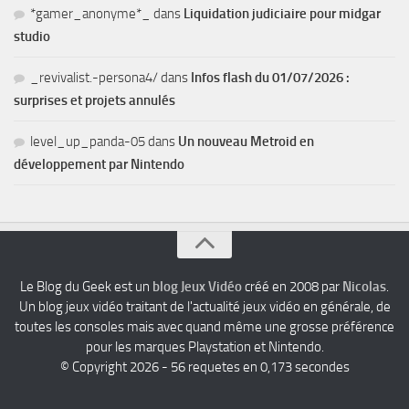
*gamer_anonyme*_
dans
Liquidation judiciaire pour midgar
studio
_revivalist.-persona4/
dans
Infos flash du 01/07/2026 :
surprises et projets annulés
level_up_panda-05
dans
Un nouveau Metroid en
développement par Nintendo
Le Blog du Geek est un
blog Jeux Vidéo
créé en 2008 par
Nicolas
.
Un blog jeux vidéo traitant de l'actualité jeux vidéo en générale, de
toutes les consoles mais avec quand même une grosse préférence
pour les marques Playstation et Nintendo.
© Copyright 2026 - 56 requetes en 0,173 secondes