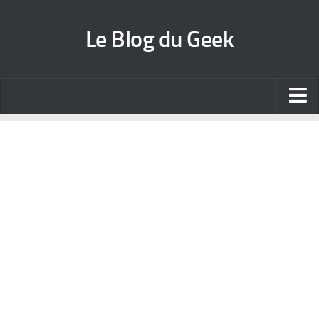
Le Blog du Geek
Blog jeux vidéo
Wallpapers iPhone
Contact