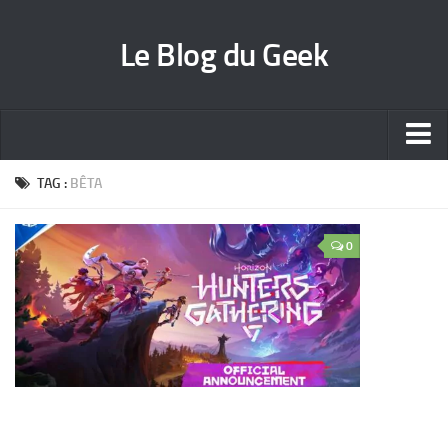
Le Blog du Geek
Blog jeux vidéo
TAG :
BÊTA
Wallpapers iPhone
0
Contact