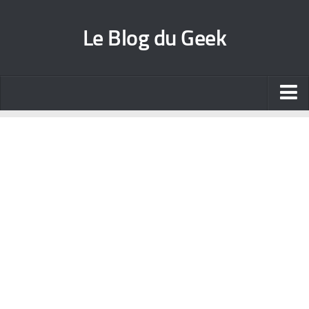
Le Blog du Geek
Blog jeux vidéo
Wallpapers iPhone
Contact