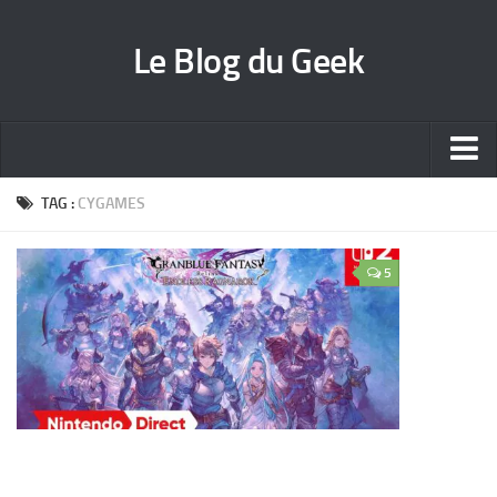
Le Blog du Geek
Blog jeux vidéo
TAG :
CYGAMES
Wallpapers iPhone
5
Contact