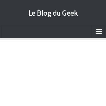
Le Blog du Geek
Blog jeux vidéo
Wallpapers iPhone
Contact