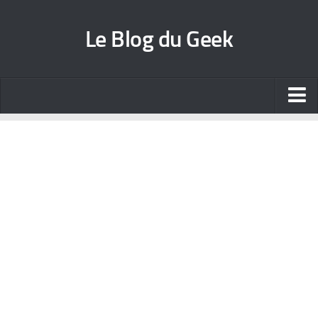
Le Blog du Geek
Blog jeux vidéo
Wallpapers iPhone
Contact