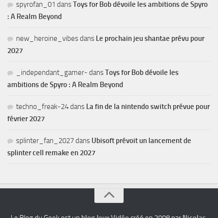
spyrofan_01
dans
Toys for Bob dévoile les ambitions de Spyro
: A Realm Beyond
new_heroine_vibes
dans
Le prochain jeu shantae prévu pour
2027
_independant_gamer-
dans
Toys for Bob dévoile les
ambitions de Spyro : A Realm Beyond
techno_freak-24
dans
La fin de la nintendo switch prévue pour
février 2027
splinter_fan_2027
dans
Ubisoft prévoit un lancement de
splinter cell remake en 2027
Le Blog du Geek est un
blog Jeux Vidéo
créé en 2008 par
Nicolas
.