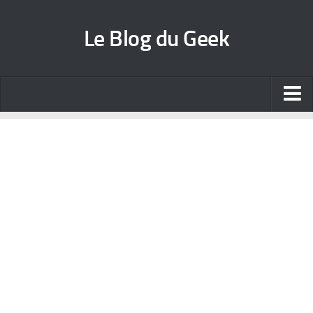
Le Blog du Geek
Blog jeux vidéo
Wallpapers iPhone
Contact