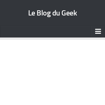
Le Blog du Geek
Blog jeux vidéo
Wallpapers iPhone
Contact