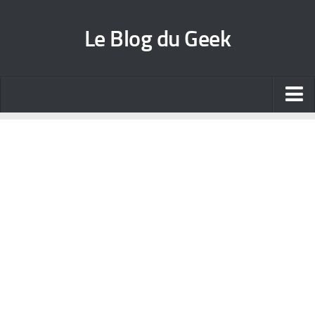
Le Blog du Geek
Blog jeux vidéo
Wallpapers iPhone
Contact