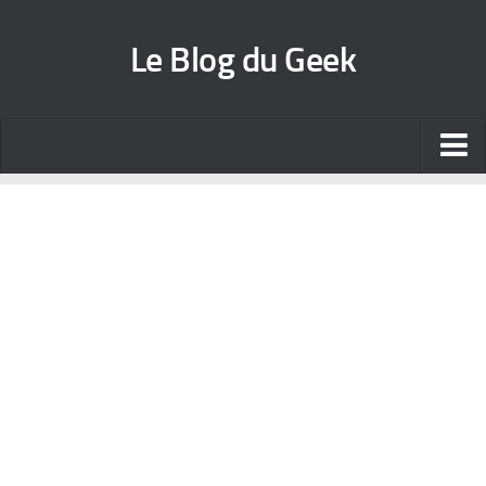
Le Blog du Geek
Blog jeux vidéo
Wallpapers iPhone
Contact