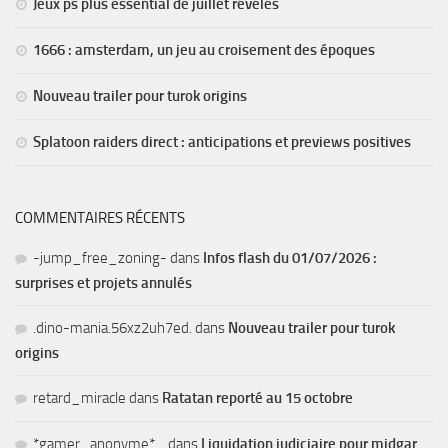
Jeux ps plus essential de juillet révélés
1666 : amsterdam, un jeu au croisement des époques
Nouveau trailer pour turok origins
Splatoon raiders direct : anticipations et previews positives
COMMENTAIRES RÉCENTS
-jump_free_zoning-
dans
Infos flash du 01/07/2026 :
surprises et projets annulés
.dino-mania.56xz2uh7ed.
dans
Nouveau trailer pour turok
origins
retard_miracle
dans
Ratatan reporté au 15 octobre
*gamer_anonyme*_
dans
Liquidation judiciaire pour midgar