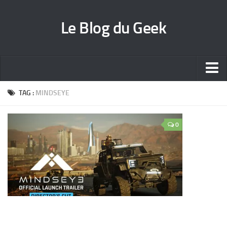
Le Blog du Geek
Blog jeux vidéo
TAG :
MINDSEYE
Wallpapers iPhone
0
Contact