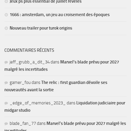
Jeux ps plus essential de juillet révélés
1666 : amsterdam, un jeu au croisement des époques
Nouveau trailer pour turok origins
COMMENTAIRES RÉCENTS
jeff_grubb_a_dit_34
dans
Marvel’s blade prévu pour 2027
malgré les incertitudes
gamer_fou
dans
The relic : first guardian dévoile ses
nouveautés avant la sortie
_edge_of_memories_2023_
dans
Liquidation judiciaire pour
midgar studio
blade_fan_77
dans
Marvel’s blade prévu pour 2027 malgré les
incertitudes