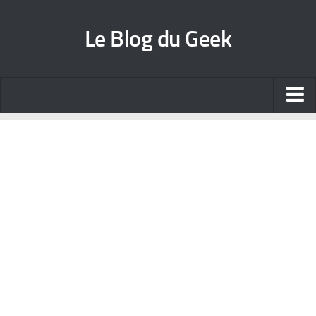
Le Blog du Geek
Blog jeux vidéo
Wallpapers iPhone
Contact