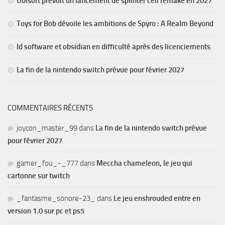
Ubisoft prévoit un lancement de splinter cell remake en 2027
Toys for Bob dévoile les ambitions de Spyro : A Realm Beyond
Id software et obsidian en difficulté après des licenciements
La fin de la nintendo switch prévue pour février 2027
COMMENTAIRES RÉCENTS
joycon_master_99
dans
La fin de la nintendo switch prévue
pour février 2027
gamer_fou_-_777
dans
Meccha chameleon, le jeu qui
cartonne sur twitch
_fantasme_sonore-23_
dans
Le jeu enshrouded entre en
version 1.0 sur pc et ps5