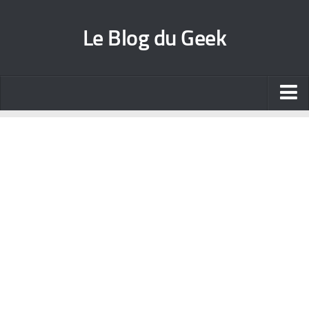
Le Blog du Geek
Blog jeux vidéo
Wallpapers iPhone
Contact